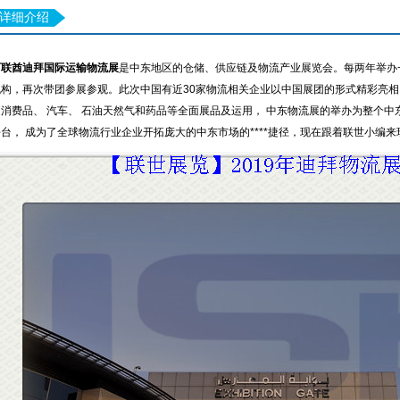
详细介绍
阿联酋迪拜国际运输物流展
是中东地区的仓储、供应链及物流产业展览会。每两年举办
机构，再次带团参展参观。此次中国有近30家物流相关企业以中国展团的形式精彩亮相
速消费品、 汽车、 石油天然气和药品等全面展品及运用， 中东物流展的举办为整个
平台， 成为了全球物流行业企业开拓庞大的中东市场的****捷径，现在跟着联世小编来