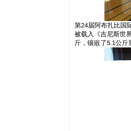
第24届阿布扎比国
被载入《吉尼斯世界纪
斤，镶嵌了5.1公